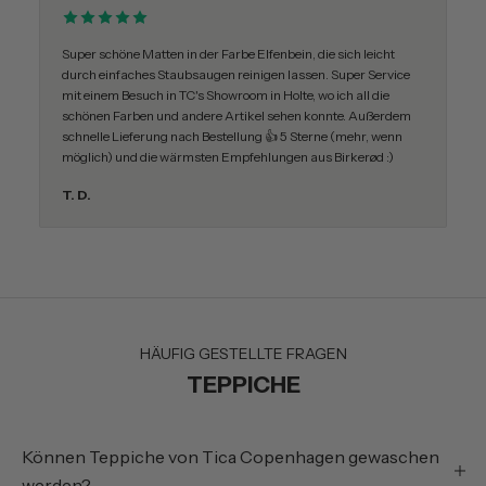
Super schöne Matten in der Farbe Elfenbein, die sich leicht
durch einfaches Staubsaugen reinigen lassen. Super Service
mit einem Besuch in TC's Showroom in Holte, wo ich all die
schönen Farben und andere Artikel sehen konnte. Außerdem
schnelle Lieferung nach Bestellung 👍 5 Sterne (mehr, wenn
möglich) und die wärmsten Empfehlungen aus Birkerød :)
T. D.
HÄUFIG GESTELLTE FRAGEN
TEPPICHE
Können Teppiche von Tica Copenhagen gewaschen
werden?