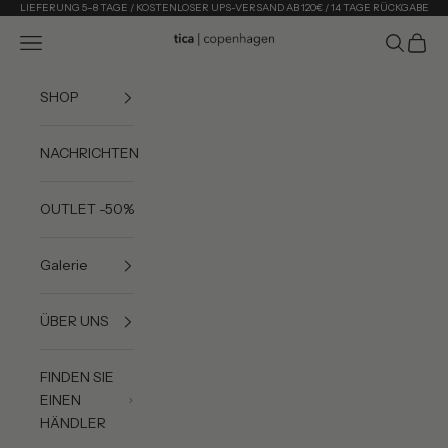
Zum Inhalt springen
LIEFERUNG 5–8 TAGE / KOSTENLOSER UPS-VERSAND AB 120€ / 14 TAGE RÜCKGABE
Menü
Suchen
Waren
Tica Copenhagen
SHOP
NACHRICHTEN
OUTLET -50%
Galerie
ÜBER UNS
FINDEN SIE
EINEN
HÄNDLER