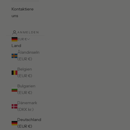
Kontaktiere
uns
ANMELDEN
EUR €
Land
Ålandinseln
(EUR €)
Belgien
(EUR €)
Bulgarien
(EUR €)
Dänemark
(DKK kr.)
Deutschland
(EUR €)