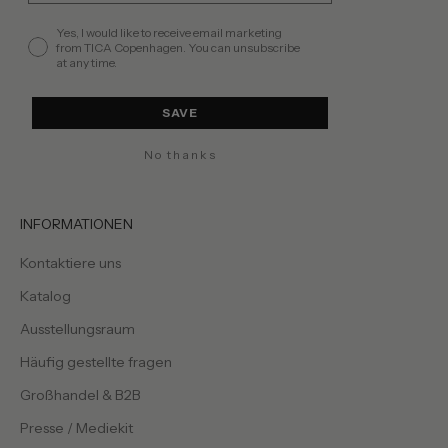
permission
Yes, I would like to receive email marketing
from TICA Copenhagen. You can unsubscribe
at any time.
SAVE
No thanks
INFORMATIONEN
Kontaktiere uns
Katalog
Ausstellungsraum
Häufig gestellte fragen
Großhandel & B2B
Presse / Mediekit