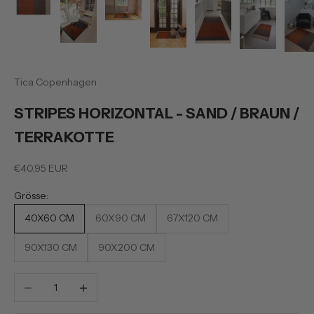
Tica Copenhagen
STRIPES HORIZONTAL - SAND / BRAUN /
TERRAKOTTE
Preis
€40,95 EUR
Grösse:
40X60 CM
60X90 CM
67X120 CM
90X130 CM
90X200 CM
Anzahl verringern
Anzahl erhöhen