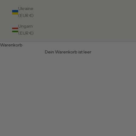
Ukraine
(EUR €)
Ungarn
(EUR €)
Warenkorb
Teppiche in 140 x 200 cm
Dein Warenkorb ist leer
Teppiche, Läufer und Matten in der Größe 140 x 200 cm von
tica copenhagen