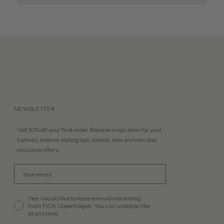
NEWSLETTER
Get 10% off your first order. Receive inspiration for your
hallway, interior styling tips, trends, new arrivals and
exclusive offers.
Email
permission
Yes, I would like to receive email marketing
from TICA Copenhagen. You can unsubscribe
at any time.