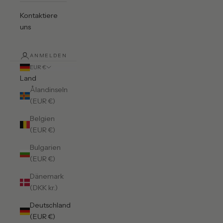
Kontaktiere
uns
ANMELDEN
EUR €
Land
Ålandinseln
(EUR €)
Belgien
(EUR €)
Bulgarien
(EUR €)
Dänemark
(DKK kr.)
Deutschland
(EUR €)