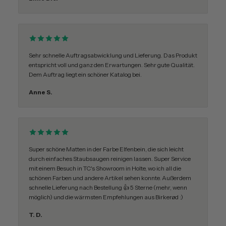
Sehr schnelle Auftragsabwicklung und Lieferung. Das Produkt
entspricht voll und ganz den Erwartungen. Sehr gute Qualität.
Dem Auftrag liegt ein schöner Katalog bei.
Anne S.
Super schöne Matten in der Farbe Elfenbein, die sich leicht
durch einfaches Staubsaugen reinigen lassen. Super Service
mit einem Besuch in TC's Showroom in Holte, wo ich all die
schönen Farben und andere Artikel sehen konnte. Außerdem
schnelle Lieferung nach Bestellung 👍 5 Sterne (mehr, wenn
möglich) und die wärmsten Empfehlungen aus Birkerød :)
T. D.