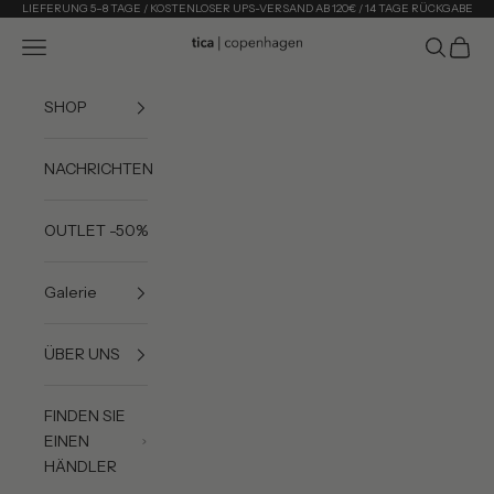
Zum Inhalt springen
LIEFERUNG 5–8 TAGE / KOSTENLOSER UPS-VERSAND AB 120€ / 14 TAGE RÜCKGABE
Menü
Suchen
Waren
Tica Copenhagen
SHOP
NACHRICHTEN
OUTLET -50%
Galerie
ÜBER UNS
FINDEN SIE
EINEN
HÄNDLER