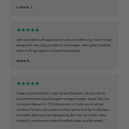
Linie D. J.
Sehr schnelle Auftragsabwicklung und Lieferung. Das Produkt
entspricht voll und ganz den Erwartungen. Sehr gute Qualität.
Dem Auftrag liegt ein schöner Katalog bei.
Anne S.
Super schöne Matten in der Farbe Elfenbein, die sich leicht
durch einfaches Staubsaugen reinigen lassen. Super Service
mit einem Besuch in TC's Showroom in Holte, wo ich all die
schönen Farben und andere Artikel sehen konnte. Außerdem
schnelle Lieferung nach Bestellung 👍 5 Sterne (mehr, wenn
möglich) und die wärmsten Empfehlungen aus Birkerød :)