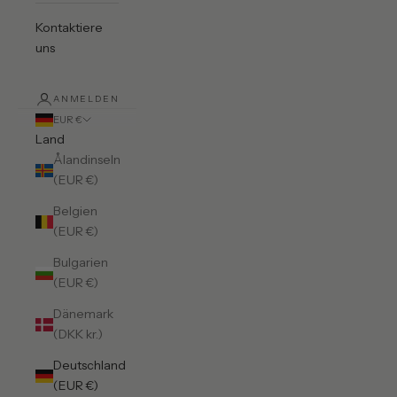
Kontaktiere
uns
ANMELDEN
EUR €
Land
Ålandinseln
(EUR €)
Belgien
(EUR €)
Bulgarien
(EUR €)
Dänemark
(DKK kr.)
Deutschland
(EUR €)