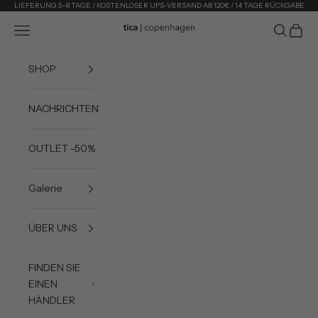
Zum Inhalt springen
LIEFERUNG 5–8 TAGE / KOSTENLOSER UPS-VERSAND AB 120€ / 14 TAGE RÜCKGABE
Menü
Suchen
Waren
Tica Copenhagen
SHOP
NACHRICHTEN
OUTLET -50%
Galerie
ÜBER UNS
FINDEN SIE
EINEN
HÄNDLER