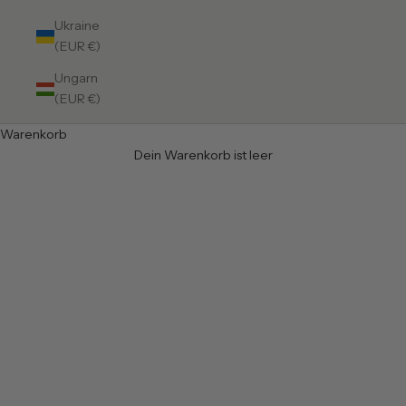
Ukraine
(EUR €)
Ungarn
(EUR €)
Warenkorb
Dein Warenkorb ist leer
Teppiche in 100 x 300 cm