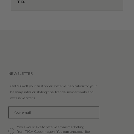
T. D.
NEWSLETTER
Get 10% off your first order. Receive inspiration for your
hallway, interior styling tips, trends, new arrivals and
exclusive offers.
Email
permission
Yes, I would like to receive email marketing
from TICA Copenhagen. You can unsubscribe