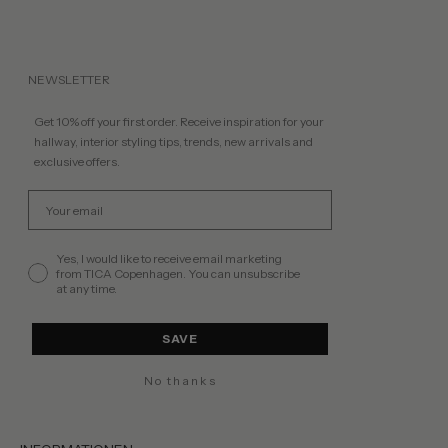
NEWSLETTER
Get 10% off your first order. Receive inspiration for your
hallway, interior styling tips, trends, new arrivals and
exclusive offers.
Email
permission
Yes, I would like to receive email marketing
from TICA Copenhagen. You can unsubscribe
at any time.
SAVE
No thanks