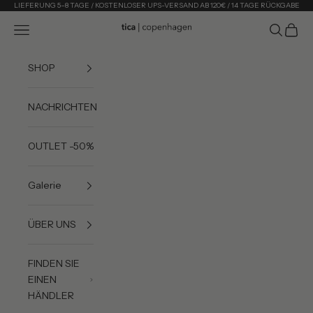
Zum Inhalt springen
LIEFERUNG 5–8 TAGE / KOSTENLOSER UPS-VERSAND AB 120€ / 14 TAGE RÜCKGABE
Menü
Suchen
Waren
Tica Copenhagen
SHOP
NACHRICHTEN
OUTLET -50%
Galerie
ÜBER UNS
FINDEN SIE
EINEN
HÄNDLER