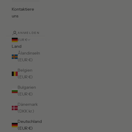
Kontaktiere
uns
ANMELDEN
EUR €
Land
Ålandinseln
(EUR €)
Belgien
(EUR €)
Bulgarien
(EUR €)
Dänemark
(DKK kr.)
Deutschland
(EUR €)