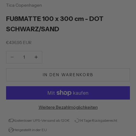
Tica Copenhagen
FUßMATTE 100 x 300 cm - DOT
SCHWARZ/SAND
Preis
€436,95 EUR
Anzahl verringern
Anzahl erhöhen
IN DEN WARENKORB
Weitere Bezahlmöglichkeiten
Kostenloser UPS-Versand ab 120€
14 Tage Rückgaberecht
Hergestellt in der EU