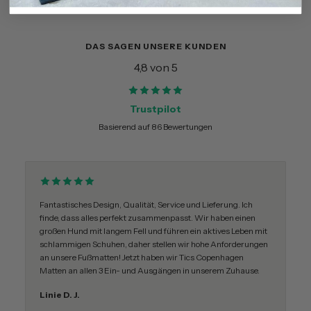
DAS SAGEN UNSERE KUNDEN
4,8 von 5
Trustpilot
Basierend auf 86 Bewertungen
Fantastisches Design, Qualität, Service und Lieferung. Ich
finde, dass alles perfekt zusammenpasst. Wir haben einen
großen Hund mit langem Fell und führen ein aktives Leben mit
schlammigen Schuhen, daher stellen wir hohe Anforderungen
an unsere Fußmatten! Jetzt haben wir Tics Copenhagen
Matten an allen 3 Ein- und Ausgängen in unserem Zuhause.
Linie D. J.