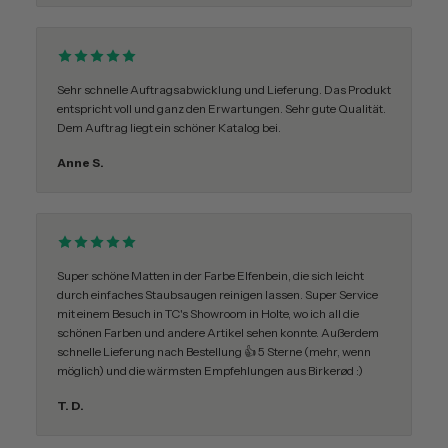
Sehr schnelle Auftragsabwicklung und Lieferung. Das Produkt
entspricht voll und ganz den Erwartungen. Sehr gute Qualität.
Dem Auftrag liegt ein schöner Katalog bei.
Anne S.
Super schöne Matten in der Farbe Elfenbein, die sich leicht
durch einfaches Staubsaugen reinigen lassen. Super Service
mit einem Besuch in TC's Showroom in Holte, wo ich all die
schönen Farben und andere Artikel sehen konnte. Außerdem
schnelle Lieferung nach Bestellung 👍 5 Sterne (mehr, wenn
möglich) und die wärmsten Empfehlungen aus Birkerød :)
T. D.