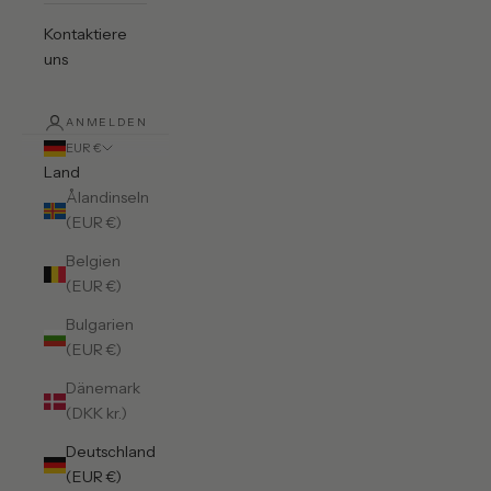
Kontaktiere
uns
ANMELDEN
EUR €
Land
Ålandinseln
(EUR €)
Belgien
(EUR €)
Bulgarien
(EUR €)
Dänemark
(DKK kr.)
Deutschland
(EUR €)