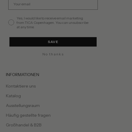
permission
Yes, I would like to receive email marketing
from TICA Copenhagen. You can unsubscribe
at any time.
SAVE
No thanks
INFORMATIONEN
Kontaktiere uns
Katalog
Ausstellungsraum
Häufig gestellte fragen
Großhandel & B2B