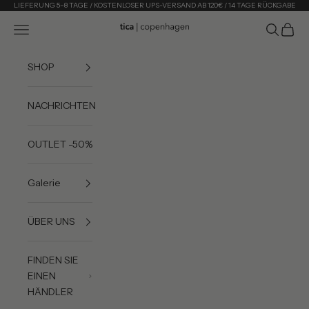
Zum Inhalt springen
LIEFERUNG 5–8 TAGE / KOSTENLOSER UPS-VERSAND AB 120€ / 14 TAGE RÜCKGABE
Menü
Suchen
Waren
Tica Copenhagen
SHOP
NACHRICHTEN
OUTLET -50%
Galerie
ÜBER UNS
FINDEN SIE
EINEN
HÄNDLER