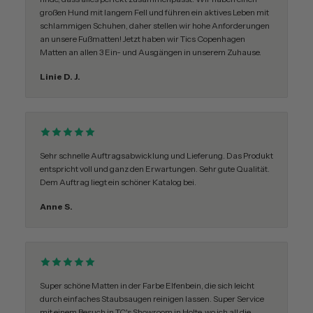
großen Hund mit langem Fell und führen ein aktives Leben mit
schlammigen Schuhen, daher stellen wir hohe Anforderungen
an unsere Fußmatten! Jetzt haben wir Tics Copenhagen
Matten an allen 3 Ein- und Ausgängen in unserem Zuhause.
Linie D. J.
Sehr schnelle Auftragsabwicklung und Lieferung. Das Produkt
entspricht voll und ganz den Erwartungen. Sehr gute Qualität.
Dem Auftrag liegt ein schöner Katalog bei.
Anne S.
Super schöne Matten in der Farbe Elfenbein, die sich leicht
durch einfaches Staubsaugen reinigen lassen. Super Service
mit einem Besuch in TC's Showroom in Holte, wo ich all die