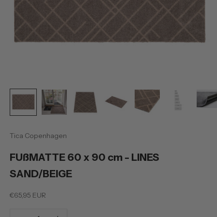
Tica Copenhagen
FUßMATTE 60 x 90 cm - LINES
SAND/BEIGE
Preis
€65,95 EUR
Anzahl verringern
Anzahl erhöhen