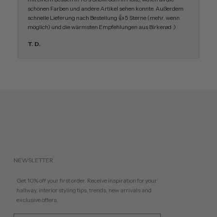
schönen Farben und andere Artikel sehen konnte. Außerdem
schnelle Lieferung nach Bestellung 👍 5 Sterne (mehr, wenn
möglich) und die wärmsten Empfehlungen aus Birkerød :)
T. D.
NEWSLETTER
Get 10% off your first order. Receive inspiration for your
hallway, interior styling tips, trends, new arrivals and
exclusive offers.
Email